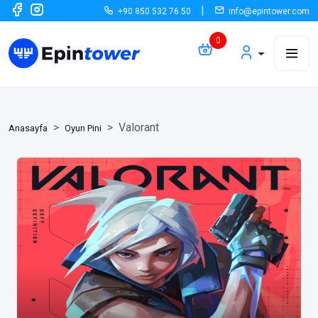
|
+90 850 532 76 50
info@epintower.com
Tüm Ürünler
Hediye Kartı
Valorant
Hediye Kartı
Anasayfa
Oyun Pini
Oyun Pini
Oyun Pini
TV & Yayın
TV & Yayın
Hizmet
A101
App Store Car...
Amazon Hediye...
Hizmet
Geforce Game+
JoyPara (JoyG...
Legends of R
Eğitim
D-Smart GO
Exxen
Exxenspor
Fizy