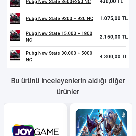
430,00 TL
Pubg New State 3600+250 NC
1.075,00 TL
Pubg New State 9300 + 930 NC
Pubg New State 15.000 + 1800
2.150,00 TL
NC
Pubg New State 30.000 + 5000
4.300,00 TL
NC
Bu ürünü inceleyenlerin aldığı diğer
ürünler