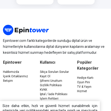
Epintower.com farklı kategorilerde sunduğu dijital ürün ve
hizmetleriyle kullanıcılarına dijital dünyanın kapılarını aralamayı ve
kesintisiz hizmet sunmayı hedefleyen bir satış platformudur.
Epintower
Kullanıcı
Popüler
Kategoriler
Hakkımızda
Sıkça Sorulan Sorular
İçerik Ortaklarımız
Kayıt Ol
Hediye Kartı
İletişim
Şifremi Unuttum
Oyun Pini
Gizlilik Politikası
TV & Yayın
KVKK
Hizmet
İptal / İade Politikası
İşlem Rehberi
Çerez Politikası
Size daha etkin, hızlı ve güvenli hizmet sunabilmek için
sitemizde veri politikasındaki amaçlarla sınırlı ve mevzuata