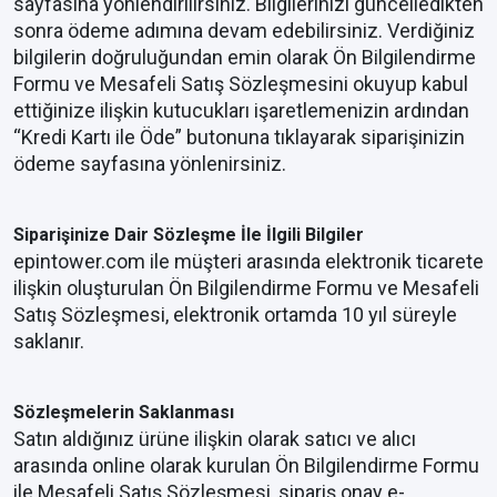
sayfasına yönlendirilirsiniz. Bilgilerinizi güncelledikten
Heltia
Lifebox
Norton
Biletix
CarrefourSA
Google Play
sonra ödeme adımına devam edebilirsiniz. Verdiğiniz
MentalUP
bilgilerin doğruluğundan emin olarak Ön Bilgilendirme
League of Leg...
Mobile Legend...
PUBG Mobil
Formu ve Mesafeli Satış Sözleşmesini okuyup kabul
ettiğinize ilişkin kutucukları işaretlemenizin ardından
TV+
“Kredi Kartı ile Öde” butonuna tıklayarak siparişinizin
ödeme sayfasına yönlenirsiniz.
Hepsiburada
Hediyen Kart
Hotiç
PUBG Mobile N...
Razer Gold
Rise Online W...
Siparişinize Dair Sözleşme İle İlgili Bilgiler
epintower.com ile müşteri arasında elektronik ticarete
ilişkin oluşturulan Ön Bilgilendirme Formu ve Mesafeli
Satış Sözleşmesi, elektronik ortamda 10 yıl süreyle
saklanır.
Mucit Panda
Sportive
ToyzzShop
Xbo
Valorant
Zula
Sözleşmelerin Saklanması
Satın aldığınız ürüne ilişkin olarak satıcı ve alıcı
arasında online olarak kurulan Ön Bilgilendirme Formu
ile Mesafeli Satış Sözleşmesi, sipariş onay e-