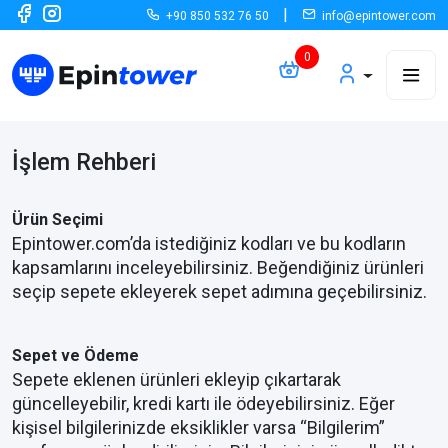
|
+90 850 532 76 50
info@epintower.com
Tüm Ürünler
İşlem Rehberi
Hediye Kartı
Hediye Kartı
Oyun Pini
Ürün Seçimi
Oyun Pini
Epintower.com’da istediğiniz kodları ve bu kodların
TV & Yayın
kapsamlarını inceleyebilirsiniz. Beğendiğiniz ürünleri
TV & Yayın
Hizmet
seçip sepete ekleyerek sepet adımına geçebilirsiniz.
A101
App Store Car...
Amazon Hediye...
Hizmet
Sepet ve Ödeme
Geforce Game+
JoyPara (JoyG...
Legends of R
Eğitim
Sepete eklenen ürünleri ekleyip çıkartarak
güncelleyebilir, kredi kartı ile ödeyebilirsiniz. Eğer
D-Smart GO
Fizy
S Sport Plus
TOD 
kişisel bilgilerinizde eksiklikler varsa “Bilgilerim”