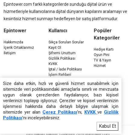
Epintower.com farklı kategorilerde sunduğu dijital ürün ve
hizmetleriyle kullanıcılarına dijital dünyanın kapılarını aralamayı ve
kesintisiz hizmet sunmayı hedefleyen bir satış platformudur.
Epintower
Kullanıcı
Popüler
Kategoriler
Hakkımızda
Sıkça Sorulan Sorular
İçerik Ortaklarımız
Kayıt Ol
Hediye Kartı
İletişim
Şifremi Unuttum
Oyun Pini
Gizlilik Politikası
TV & Yayın
KVKK
Hizmet
İptal / İade Politikası
İşlem Rehberi
Çerez Politikası
Size daha etkin, hızlı ve güvenli hizmet sunabilmek için
sitemizde veri politikasındaki amaçlarla sınırlı ve mevzuata
uygun olarak çerezlerden faydalanıyor, bazı kişisel
verilerinizi toplayıp işliyoruz. Çerezler ve kişisel verilerinizin
işlenmesi hakkında daha detaylı bilgiye ulaşmak için
sitemizde yer alan
Çerez Politikası
’nı,
KVKK
ve
Gizlilik
Politikası
’nı inceleyebilirsiniz.
Kabul Et
Tüm hakları saklıdır. Copyright 2026 epintower.com