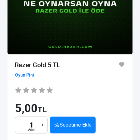
Heltia
Lifebox
Norton
Biletix
CarrefourSA
Google Play
MentalUP
League of Leg...
Mobile Legend...
PUBG Mobil
TV+
Hepsiburada
Hediyen Kart
Hotiç
Razer Gold 5 TL
PUBG Mobile N...
Razer Gold
Rise Online W...
Oyun Pini
Mucit Panda
Sportive
ToyzzShop
Xbo
5,00
TL
Valorant
Zula
Sepetime Ekle