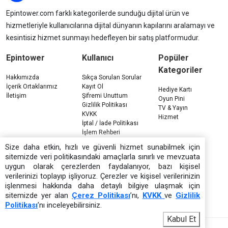
Epintower.com farklı kategorilerde sunduğu dijital ürün ve
hizmetleriyle kullanıcılarına dijital dünyanın kapılarını aralamayı ve
kesintisiz hizmet sunmayı hedefleyen bir satış platformudur.
Epintower
Kullanıcı
Popüler
Kategoriler
Hakkımızda
Sıkça Sorulan Sorular
İçerik Ortaklarımız
Kayıt Ol
Hediye Kartı
İletişim
Şifremi Unuttum
Oyun Pini
Gizlilik Politikası
TV & Yayın
KVKK
Hizmet
İptal / İade Politikası
İşlem Rehberi
Çerez Politikası
Size daha etkin, hızlı ve güvenli hizmet sunabilmek için
sitemizde veri politikasındaki amaçlarla sınırlı ve mevzuata
uygun olarak çerezlerden faydalanıyor, bazı kişisel
verilerinizi toplayıp işliyoruz. Çerezler ve kişisel verilerinizin
işlenmesi hakkında daha detaylı bilgiye ulaşmak için
sitemizde yer alan
Çerez Politikası
’nı,
KVKK
ve
Gizlilik
Politikası
’nı inceleyebilirsiniz.
Kabul Et