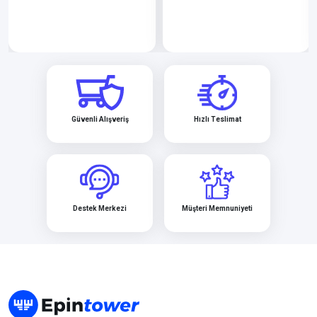
Güvenli Alışveriş
Hızlı Teslimat
Destek Merkezi
Müşteri Memnuniyeti