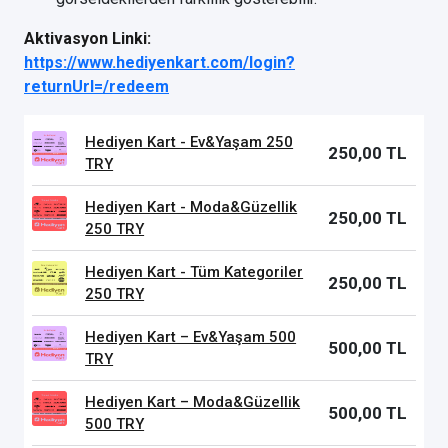
Aktivasyon Linki:
https://www.hediyenkart.com/login?
returnUrl=/redeem
Hediyen Kart - Ev&Yaşam 250
250,00 TL
TRY
Hediyen Kart - Moda&Güzellik
250,00 TL
250 TRY
Hediyen Kart - Tüm Kategoriler
250,00 TL
250 TRY
Hediyen Kart – Ev&Yaşam 500
500,00 TL
TRY
Hediyen Kart – Moda&Güzellik
500,00 TL
500 TRY