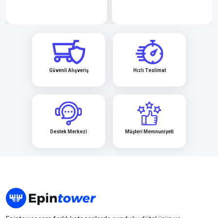
Güvenli Alışveriş
Hızlı Teslimat
Destek Merkezi
Müşteri Memnuniyeti