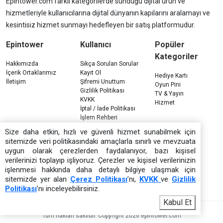
Epintower.com farklı kategorilerde sunduğu dijital ürün ve
hizmetleriyle kullanıcılarına dijital dünyanın kapılarını aralamayı ve
kesintisiz hizmet sunmayı hedefleyen bir satış platformudur.
Epintower
Kullanıcı
Popüler
Kategoriler
Hakkımızda
Sıkça Sorulan Sorular
İçerik Ortaklarımız
Kayıt Ol
Hediye Kartı
İletişim
Şifremi Unuttum
Oyun Pini
Gizlilik Politikası
TV & Yayın
KVKK
Hizmet
İptal / İade Politikası
İşlem Rehberi
Çerez Politikası
Size daha etkin, hızlı ve güvenli hizmet sunabilmek için
sitemizde veri politikasındaki amaçlarla sınırlı ve mevzuata
uygun olarak çerezlerden faydalanıyor, bazı kişisel
verilerinizi toplayıp işliyoruz. Çerezler ve kişisel verilerinizin
işlenmesi hakkında daha detaylı bilgiye ulaşmak için
sitemizde yer alan
Çerez Politikası
’nı,
KVKK
ve
Gizlilik
Politikası
’nı inceleyebilirsiniz.
Kabul Et
Tüm hakları saklıdır. Copyright 2026 epintower.com