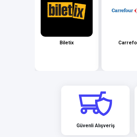
Card - ...
Biletix
Carref
Güvenli Alışveriş