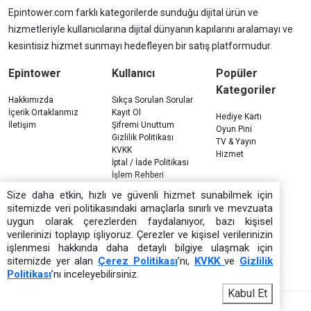
Epintower.com farklı kategorilerde sunduğu dijital ürün ve
hizmetleriyle kullanıcılarına dijital dünyanın kapılarını aralamayı ve
kesintisiz hizmet sunmayı hedefleyen bir satış platformudur.
Epintower
Kullanıcı
Popüler
Kategoriler
Hakkımızda
Sıkça Sorulan Sorular
İçerik Ortaklarımız
Kayıt Ol
Hediye Kartı
İletişim
Şifremi Unuttum
Oyun Pini
Gizlilik Politikası
TV & Yayın
KVKK
Hizmet
İptal / İade Politikası
İşlem Rehberi
Çerez Politikası
Size daha etkin, hızlı ve güvenli hizmet sunabilmek için
sitemizde veri politikasındaki amaçlarla sınırlı ve mevzuata
uygun olarak çerezlerden faydalanıyor, bazı kişisel
verilerinizi toplayıp işliyoruz. Çerezler ve kişisel verilerinizin
işlenmesi hakkında daha detaylı bilgiye ulaşmak için
sitemizde yer alan
Çerez Politikası
’nı,
KVKK
ve
Gizlilik
Politikası
’nı inceleyebilirsiniz.
Kabul Et