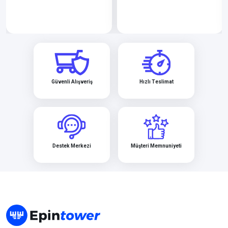
Güvenli Alışveriş
Hızlı Teslimat
Destek Merkezi
Müşteri Memnuniyeti