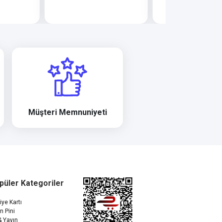
Müşteri Memnuniyeti
püler Kategoriler
ye Kartı
n Pini
& Yayın