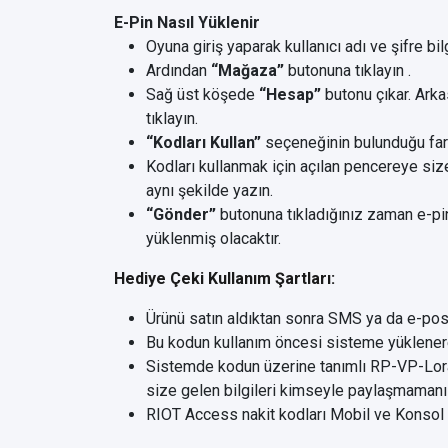
E-Pin Nasıl Yüklenir
Oyuna giriş yaparak kullanıcı adı ve şifre bilg
Ardından
“Mağaza”
butonuna tıklayın .
Sağ üst köşede
“Hesap”
butonu çıkar. Ark
tıklayın.
“Kodları Kullan”
seçeneğinin bulunduğu farkl
Kodları kullanmak için açılan pencereye size
aynı şekilde yazın.
“Gönder”
butonuna tıkladığınız zaman e-pin
yüklenmiş olacaktır.
Hediye Çeki Kullanım Şartları:
Ürünü satın aldıktan sonra SMS ya da e-posta y
Bu kodun kullanım öncesi sisteme yüklenerek
Sistemde kodun üzerine tanımlı RP-VP-Lora
size gelen bilgileri kimseyle paylaşmamanı
RIOT Access nakit kodları Mobil ve Konsol oy