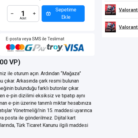
Sepetime
Valorant
Ekle
Valorant
E-posta veya SMS ile Teslimat
900 VP)
riniz ile oturum açın. Ardından “Mağaza”
u çıkar. Arkasında çark resmi bulunan
eğinin bulunduğu farklı butonlar çıkar.
n e-pin dizilimi eksiksiz ve tıpatıp aynı
man e-pin üzerine tanımlı miktar hesabınıza
Satışlar Yönetmeliği’nin 15. maddesi uyarınca
a posta ile gönderilmez. Dijital kart
larında, Türk Ticaret Kanunu ilgili maddesi