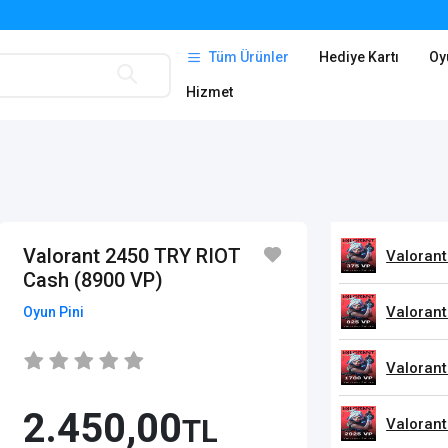
Tüm Ürünler
Hediye Kartı
Oy
Hizmet
Valorant 2450 TRY RIOT
Valorant
Cash (8900 VP)
Valorant
Oyun Pini
Valorant
2.450,00
TL
Valorant