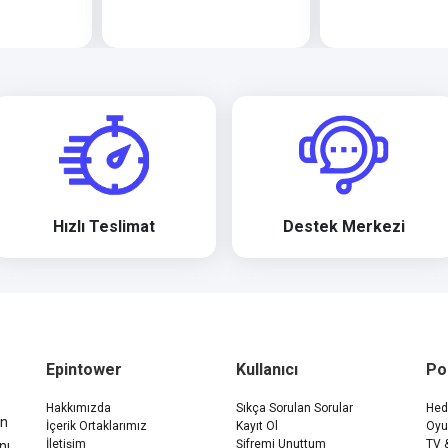
Hızlı Teslimat
Destek Merkezi
Epintower
Kullanıcı
Po
Hakkımızda
Sıkça Sorulan Sorular
Hedi
ün
İçerik Ortaklarımız
Kayıt Ol
Oyu
İletişim
Şifremi Unuttum
TV 
nı