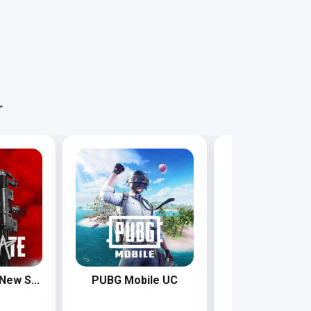
r
New S...
PUBG Mobile UC
Razer Gol