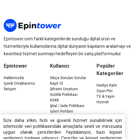
Epintower.com farklı kategorilerde sunduğu dijital ürün ve
hizmetleriyle kullanıcılarına dijital dünyanın kapılarını aralamayı ve
kesintisiz hizmet sunmayı hedefleyen bir satış platformudur.
Epintower
Kullanıcı
Popüler
Kategoriler
Hakkımızda
Sıkça Sorulan Sorular
İçerik Ortaklarımız
Kayıt Ol
Hediye Kartı
İletişim
Şifremi Unuttum
Oyun Pini
Gizlilik Politikası
TV & Yayın
KVKK
Hizmet
İptal / İade Politikası
İşlem Rehberi
Çerez Politikası
Size daha etkin, hızlı ve güvenli hizmet sunabilmek için
sitemizde veri politikasındaki amaçlarla sınırlı ve mevzuata
uygun olarak çerezlerden faydalanıyor, bazı kişisel
verilerinizi toplayıp işliyoruz. Çerezler ve kişisel verilerinizin