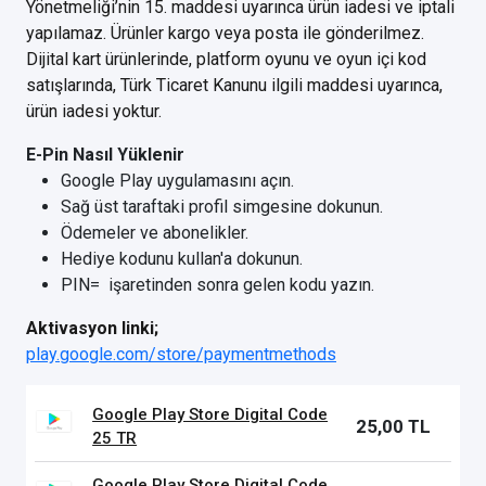
Yönetmeliği’nin 15. maddesi uyarınca ürün iadesi ve iptali
yapılamaz. Ürünler kargo veya posta ile gönderilmez.
Dijital kart ürünlerinde, platform oyunu ve oyun içi kod
satışlarında, Türk Ticaret Kanunu ilgili maddesi uyarınca,
ürün iadesi yoktur.
E-Pin Nasıl Yüklenir
Google Play uygulamasını açın.
Sağ üst taraftaki profil simgesine dokunun.
Ödemeler ve abonelikler.
Hediye kodunu kullan'a dokunun.
PIN= işaretinden sonra gelen kodu yazın.
Aktivasyon linki;
play.google.com/store/paymentmethods
Google Play Store Digital Code
25,00 TL
25 TR
Google Play Store Digital Code