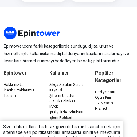
Epintower.com farklı kategorilerde sunduğu dijital ürün ve
hizmetleriyle kullanıcılarına dijital dünyanın kapılarını aralamayı ve
kesintisiz hizmet sunmayı hedefleyen bir satış platformudur.
Epintower
Kullanıcı
Popüler
Kategoriler
Hakkımızda
Sıkça Sorulan Sorular
İçerik Ortaklarımız
Kayıt Ol
Hediye Kartı
İletişim
Şifremi Unuttum
Oyun Pini
Gizlilik Politikası
TV & Yayın
KVKK
Hizmet
İptal / İade Politikası
İşlem Rehberi
Çerez Politikası
Size daha etkin, hızlı ve güvenli hizmet sunabilmek için
sitemizde veri politikasındaki amaçlarla sınırlı ve mevzuata