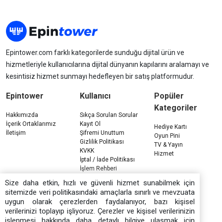
Epintower.com farklı kategorilerde sunduğu dijital ürün ve
hizmetleriyle kullanıcılarına dijital dünyanın kapılarını aralamayı ve
kesintisiz hizmet sunmayı hedefleyen bir satış platformudur.
Epintower
Kullanıcı
Popüler
Kategoriler
Hakkımızda
Sıkça Sorulan Sorular
İçerik Ortaklarımız
Kayıt Ol
Hediye Kartı
İletişim
Şifremi Unuttum
Oyun Pini
Gizlilik Politikası
TV & Yayın
KVKK
Hizmet
İptal / İade Politikası
İşlem Rehberi
Çerez Politikası
Size daha etkin, hızlı ve güvenli hizmet sunabilmek için
sitemizde veri politikasındaki amaçlarla sınırlı ve mevzuata
uygun olarak çerezlerden faydalanıyor, bazı kişisel
verilerinizi toplayıp işliyoruz. Çerezler ve kişisel verilerinizin
işlenmesi hakkında daha detaylı bilgiye ulaşmak için