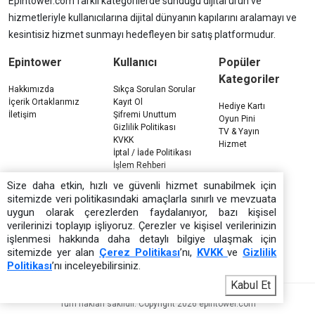
Epintower.com farklı kategorilerde sunduğu dijital ürün ve
hizmetleriyle kullanıcılarına dijital dünyanın kapılarını aralamayı ve
kesintisiz hizmet sunmayı hedefleyen bir satış platformudur.
Epintower
Kullanıcı
Popüler
Kategoriler
Hakkımızda
Sıkça Sorulan Sorular
İçerik Ortaklarımız
Kayıt Ol
Hediye Kartı
İletişim
Şifremi Unuttum
Oyun Pini
Gizlilik Politikası
TV & Yayın
KVKK
Hizmet
İptal / İade Politikası
İşlem Rehberi
Çerez Politikası
Size daha etkin, hızlı ve güvenli hizmet sunabilmek için
sitemizde veri politikasındaki amaçlarla sınırlı ve mevzuata
uygun olarak çerezlerden faydalanıyor, bazı kişisel
verilerinizi toplayıp işliyoruz. Çerezler ve kişisel verilerinizin
işlenmesi hakkında daha detaylı bilgiye ulaşmak için
sitemizde yer alan
Çerez Politikası
’nı,
KVKK
ve
Gizlilik
Politikası
’nı inceleyebilirsiniz.
Kabul Et
Tüm hakları saklıdır. Copyright 2026 epintower.com