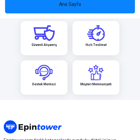
Heltia
Lifebox
Norton
Biletix
CarrefourSA
Google Play
Ana Sayfa
MentalUP
League of Leg...
Mobile Legend...
PUBG Mobil
TV+
Güvenli Alışveriş
Hızlı Teslimat
Hepsiburada
Hediyen Kart
Hotiç
PUBG Mobile N...
Razer Gold
Rise Online W...
Destek Merkezi
Müşteri Memnuniyeti
Mucit Panda
Sportive
ToyzzShop
Xbo
Valorant
Zula