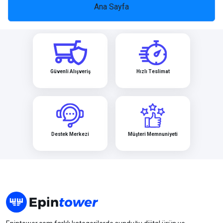
Heltia
Lifebox
Norton
Biletix
CarrefourSA
Google Play
Ana Sayfa
MentalUP
League of Leg...
Mobile Legend...
PUBG Mobil
TV+
Güvenli Alışveriş
Hızlı Teslimat
Hepsiburada
Hediyen Kart
Hotiç
PUBG Mobile N...
Razer Gold
Rise Online W...
Destek Merkezi
Müşteri Memnuniyeti
Mucit Panda
Sportive
ToyzzShop
Xbo
Valorant
Zula