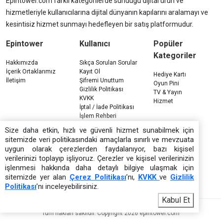
Epintower.com farklı kategorilerde sunduğu dijital ürün ve
hizmetleriyle kullanıcılarına dijital dünyanın kapılarını aralamayı ve
kesintisiz hizmet sunmayı hedefleyen bir satış platformudur.
Epintower
Kullanıcı
Popüler
Kategoriler
Hakkımızda
Sıkça Sorulan Sorular
İçerik Ortaklarımız
Kayıt Ol
Hediye Kartı
İletişim
Şifremi Unuttum
Oyun Pini
Gizlilik Politikası
TV & Yayın
KVKK
Hizmet
İptal / İade Politikası
İşlem Rehberi
Çerez Politikası
Size daha etkin, hızlı ve güvenli hizmet sunabilmek için
sitemizde veri politikasındaki amaçlarla sınırlı ve mevzuata
uygun olarak çerezlerden faydalanıyor, bazı kişisel
verilerinizi toplayıp işliyoruz. Çerezler ve kişisel verilerinizin
işlenmesi hakkında daha detaylı bilgiye ulaşmak için
sitemizde yer alan
Çerez Politikası
’nı,
KVKK
ve
Gizlilik
Politikası
’nı inceleyebilirsiniz.
Kabul Et
Tüm hakları saklıdır. Copyright 2026 epintower.com