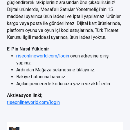
güçlendirerek rakipleriniz arasından öne çıkabilirsiniz!
Dijital ürünlerde, Mesafeli Satışlar Yönetmeliği’nin 15.
maddesi uyarınca ürün iadesi ve iptali yapılamaz. Ürünler
kargo veya posta ile gönderilmez. Dijital kart ürünlerinde,
platform oyunu ve oyun içi kod satışlarında, Türk Ticaret
Kanunu ilgili maddesi uyarınca, ürün iadesi yoktur.
E-Pin Nasıl Yüklenir
riseonlineworld.com/login
oyun adresine giriş
yapınız.
Ardından Mağaza sekmesine tıklayınız.
Bakiye butonuna basınız.
Açılan pencerede kodunuzu yazın ve aktif edin.
Aktivasyon linki;
riseonlineworld.com/login