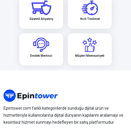
Güvenli Alışveriş
Hızlı Teslimat
Destek Merkezi
Müşteri Memnuniyeti
Epintower.com farklı kategorilerde sunduğu dijital ürün ve
hizmetleriyle kullanıcılarına dijital dünyanın kapılarını aralamayı ve
kesintisiz hizmet sunmayı hedefleyen bir satış platformudur.