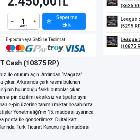
2.450,00
TL
(3625 R
Sepetime
League 
Ekle
(5295 R
League 
E-posta veya SMS ile Teslimat
(10875 
T Cash (10875 RP)
riniz ile oturum açın. Ardından “Mağaza”
u çıkar. Arkasında çark resmi bulunan
eğinin bulunduğu farklı butonlar çıkar.
n e-pin dizilimi eksiksiz ve tıpatıp aynı
man e-pin üzerine tanımlı miktar hesabınıza
Satışlar Yönetmeliği’nin 15. maddesi uyarınca
a posta ile gönderilmez. Dijital kart
larında, Türk Ticaret Kanunu ilgili maddesi