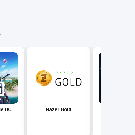
r
le UC
Razer Gold
Rise Online W