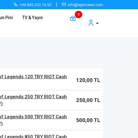
|
+90 850 532 76 50
info@epintower.com
un Pini
TV & Yayın
of Legends 120 TRY RIOT Cash
120,00 TL
)
of Legends 250 TRY RIOT Cash
250,00 TL
P)
of Legends 500 TRY RIOT Cash
500,00 TL
P)
of Legends 850 TRY RIOT Cash