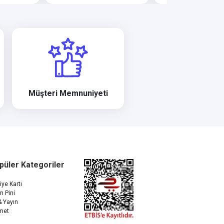
Müşteri Memnuniyeti
püler Kategoriler
ye Kartı
n Pini
& Yayın
met