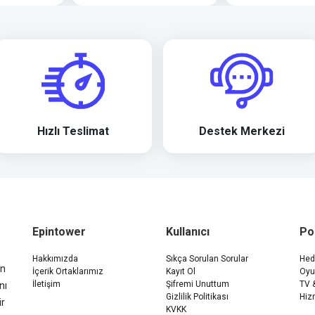
Hızlı Teslimat
Destek Merkezi
Epintower
Kullanıcı
Po
Hakkımızda
Sıkça Sorulan Sorular
Hedi
ün
İçerik Ortaklarımız
Kayıt Ol
Oyu
İletişim
Şifremi Unuttum
TV 
nı
Gizlilik Politikası
Hiz
ir
KVKK