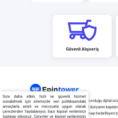
Güvenli Alışveriş
Size daha etkin, hızlı ve güvenli hizmet
Epintower.com farklı kategorilerde sunduğu dijital ür
sunabilmek için sitemizde veri politikasındaki
amaçlarla sınırlı ve mevzuata uygun olarak
ve hizmetleriyle kullanıcılarına dijital dünyanın kapıları
çerezlerden faydalanıyor, bazı kişisel verilerinizi
aralamayı ve kesintisiz hizmet sunmayı hedefleyen b
toplayıp işliyoruz. Çerezler ve kişisel verilerinizin