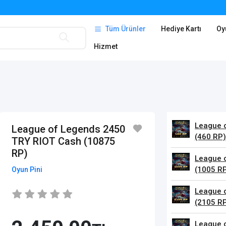
Tüm Ürünler
Hediye Kartı
Oy
Hizmet
League 
League of Legends 2450
(460 RP
TRY RIOT Cash (10875
RP)
League 
(1005 R
Oyun Pini
League 
(2105 R
League 