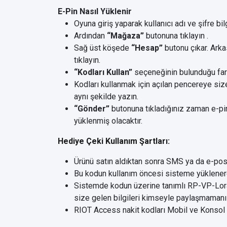
E-Pin Nasıl Yüklenir
Oyuna giriş yaparak kullanıcı adı ve şifre bilg
Ardından
“Mağaza”
butonuna tıklayın .
Sağ üst köşede
“Hesap”
butonu çıkar. Ark
tıklayın.
“Kodları Kullan”
seçeneğinin bulunduğu farkl
Kodları kullanmak için açılan pencereye size
aynı şekilde yazın.
“Gönder”
butonuna tıkladığınız zaman e-pin
yüklenmiş olacaktır.
Hediye Çeki Kullanım Şartları:
Ürünü satın aldıktan sonra SMS ya da e-posta y
Bu kodun kullanım öncesi sisteme yüklenerek
Sistemde kodun üzerine tanımlı RP-VP-Lora
size gelen bilgileri kimseyle paylaşmamanı
RIOT Access nakit kodları Mobil ve Konsol oy