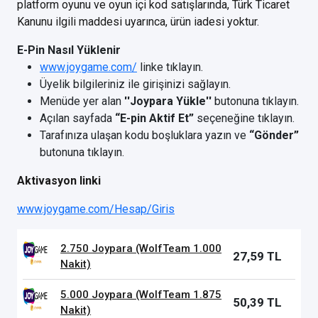
platform oyunu ve oyun içi kod satışlarında, Türk Ticaret
Kanunu ilgili maddesi uyarınca, ürün iadesi yoktur.
E-Pin Nasıl Yüklenir
www.joygame.com/
linke tıklayın.
Üyelik bilgileriniz ile girişinizi sağlayın.
Menüde yer alan
''Joypara Yükle''
butonuna tıklayın.
Açılan sayfada
“E-pin Aktif Et”
seçeneğine tıklayın.
Tarafınıza ulaşan kodu boşluklara yazın ve
“Gönder”
butonuna tıklayın.
Aktivasyon linki
www.joygame.com/Hesap/Giris
2.750 Joypara (WolfTeam 1.000
27,59 TL
Nakit)
5.000 Joypara (WolfTeam 1.875
50,39 TL
Nakit)