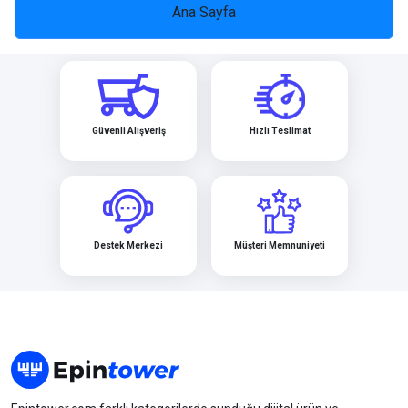
Heltia
Lifebox
Norton
Biletix
CarrefourSA
Google Play
Ana Sayfa
MentalUP
League of Leg...
Mobile Legend...
PUBG Mobil
TV+
Güvenli Alışveriş
Hızlı Teslimat
Hepsiburada
Hediyen Kart
Hotiç
PUBG Mobile N...
Razer Gold
Rise Online W...
Destek Merkezi
Müşteri Memnuniyeti
Mucit Panda
Sportive
ToyzzShop
Xbo
Valorant
Zula