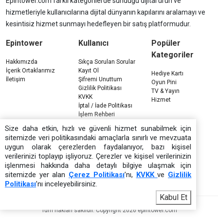
Epintower.com farklı kategorilerde sunduğu dijital ürün ve
hizmetleriyle kullanıcılarına dijital dünyanın kapılarını aralamayı ve
kesintisiz hizmet sunmayı hedefleyen bir satış platformudur.
Epintower
Kullanıcı
Popüler
Kategoriler
Hakkımızda
Sıkça Sorulan Sorular
İçerik Ortaklarımız
Kayıt Ol
Hediye Kartı
İletişim
Şifremi Unuttum
Oyun Pini
Gizlilik Politikası
TV & Yayın
KVKK
Hizmet
İptal / İade Politikası
İşlem Rehberi
Çerez Politikası
Size daha etkin, hızlı ve güvenli hizmet sunabilmek için
sitemizde veri politikasındaki amaçlarla sınırlı ve mevzuata
uygun olarak çerezlerden faydalanıyor, bazı kişisel
verilerinizi toplayıp işliyoruz. Çerezler ve kişisel verilerinizin
işlenmesi hakkında daha detaylı bilgiye ulaşmak için
sitemizde yer alan
Çerez Politikası
’nı,
KVKK
ve
Gizlilik
Politikası
’nı inceleyebilirsiniz.
Kabul Et
Tüm hakları saklıdır. Copyright 2026 epintower.com